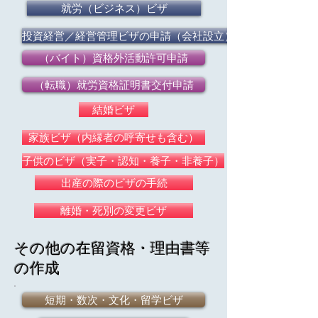
就労（ビジネス）ビザ
投資経営／経営管理ビザの申請（会社設立）
（バイト）資格外活動許可申請
（転職）就労資格証明書交付申請
結婚ビザ
家族ビザ（内縁者の呼寄せも含む）
子供のビザ（実子・認知・養子・非養子）
出産の際のビザの手続
離婚・死別の変更ビザ
​その他の在留資格・理由書等
の作成
短期・数次・文化・留学ビザ