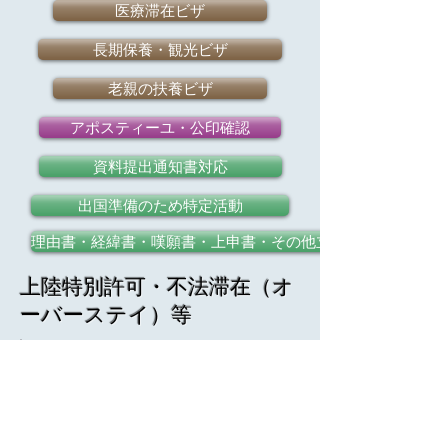
医療滞在ビザ
長期保養・観光ビザ
老親の扶養ビザ
アポスティーユ・公印確認
資料提出通知書対応
出国準備のため特定活動
理由書・経緯書・嘆願書・上申書・その他立証書類の作成
​上陸特別許可・不法滞在（オ
ーバーステイ）等
出国命令制度
出頭申告
在留特別許可の願出